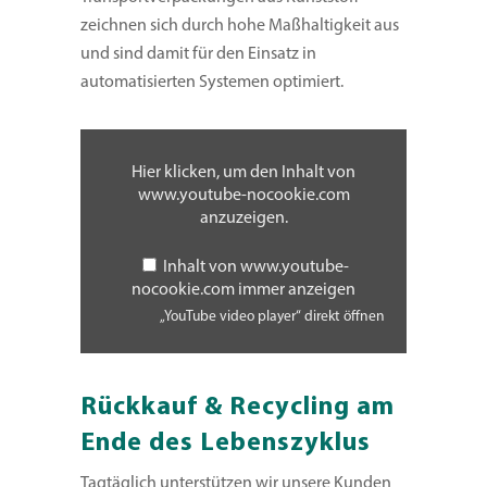
zeichnen sich durch hohe Maßhaltigkeit aus
und sind damit für den Einsatz in
automatisierten Systemen optimiert.
„YouTube
video
player“
Hier klicken, um den Inhalt von
von
www.youtube-nocookie.com
www.youtube-
nocookie.com
anzuzeigen.
anzeigen
Inhalt von www.youtube-
nocookie.com immer anzeigen
„YouTube video player“ direkt öffnen
Rückkauf & Recycling am
Ende des Lebenszyklus
Tagtäglich unterstützen wir unsere Kunden