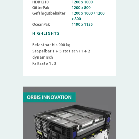
HDB1210
1200 x 1000
GitterPak
1200 x 800
Gefahrgutbehälter
1200 x 1000 / 1200
x 800
OceanPak
1190 x 1135
HIGHLIGHTS
Belastbar bis 900 kg
Stapelbar 1 + 5 statisch / 1 + 2
dynamisch
Faltrate 1 : 3