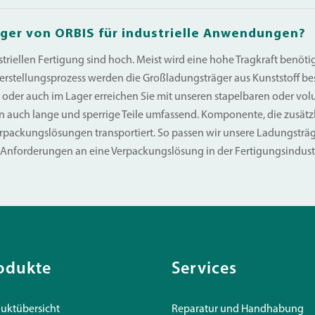
ger von ORBIS für industrielle Anwendungen?
iellen Fertigung sind hoch. Meist wird eine hohe Tragkraft benötig
rstellungsprozess werden die Großladungsträger aus Kunststoff bes
oder auch im Lager erreichen Sie mit unseren stapelbaren oder vo
n auch lange und sperrige Teile umfassend. Komponente, die zusätz
ackungslösungen transportiert. So passen wir unsere Ladungsträger
e Anforderungen an eine Verpackungslösung in der Fertigungsindustr
odukte
Services
uktübersicht
Reparatur und Handhabung