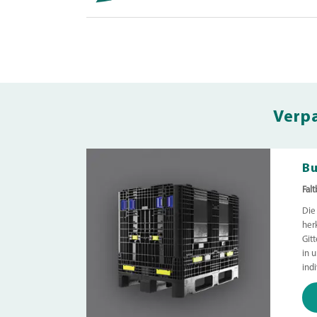
Verpa
Bu
Fal
Die
her
Git
in 
ind