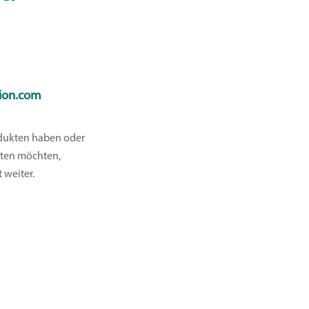
ion.com
odukten haben oder
lten möchten,
 weiter.