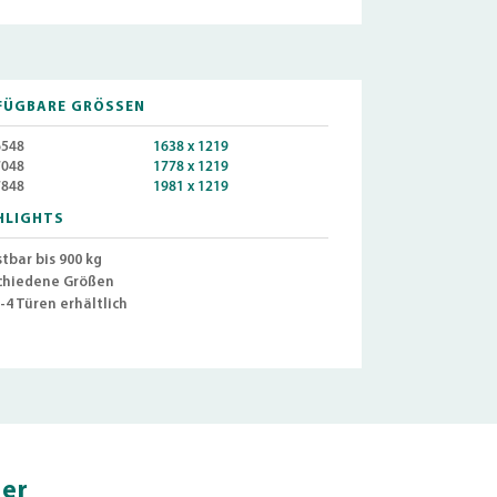
FÜGBARE GRÖSSEN
548
1638 x 1219
048
1778 x 1219
848
1981 x 1219
HLIGHTS
tbar bis 900 kg
chiedene Größen
-4 Türen erhältlich
ner