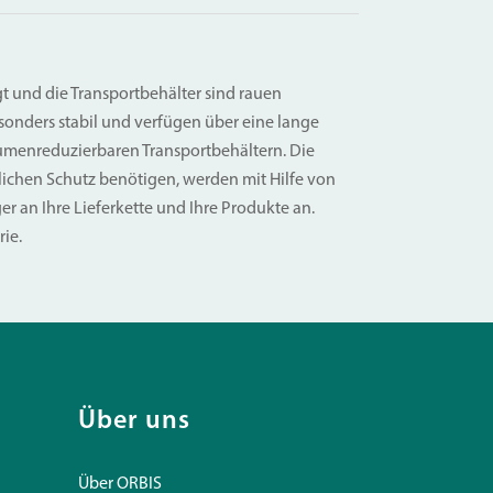
t und die Transportbehälter sind rauen
onders stabil und verfügen über eine lange
lumenreduzierbaren Transportbehältern. Die
lichen Schutz benötigen, werden mit Hilfe von
 an Ihre Lieferkette und Ihre Produkte an.
ie.
Über uns
Über ORBIS