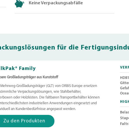
Keine Verpackungsabfälle
ckungslösungen für die Fertigungsind
lkPak® Family
VER
tbare Großladungsträger aus Kunststoff
HDB1
Gitte
 Mehrweg-Großladungsträger (GLT) von ORBIS Europe ersetzen
Gefa
kömmliche Verpackungslösungen, wie Stahlbehälter,
Ocea
terboxen oder Holzkisten. Die faltbaren Transportbehälter können
HIG
unterschiedlichsten industriellen Anwendungen eingesetzt und
ividuell an Kundenbedürfnisse angepasst werden.
Belas
Stap
Zu den Produkten
Faltr