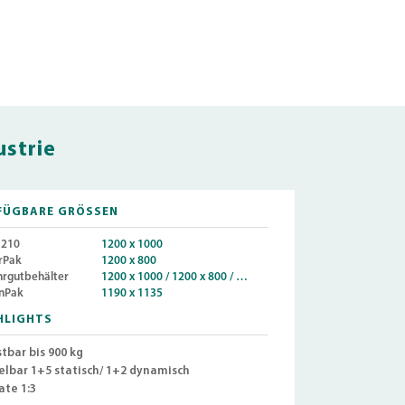
ustrie
FÜGBARE GRÖSSEN
210
1200 x 1000
rPak
1200 x 800
hrgutbehälter
1200 x 1000 / 1200 x 800 / …
nPak
1190 x 1135
HLIGHTS
tbar bis 900 kg
elbar 1+5 statisch/ 1+2 dynamisch
ate 1:3