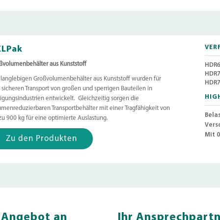
XLPak
VER
ßvolumenbehälter aus Kunststoff
HDR6
HDR7
 langlebigen Großvolumenbehälter aus Kunststoff wurden für
HDR7
 sicheren Transport von großen und sperrigen Bauteilen in
HIG
tigungsindustrien entwickelt. Gleichzeitig sorgen die
umenreduzierbaren Transportbehälter mit einer
Tragfähigkeit von
Belas
 zu 900 kg
für eine optimierte Auslastung.
Vers
Mit 0
Zu den Produkten
s Angebot an
Ihr Ansprechpart