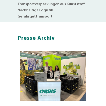
Transportverpackungen aus Kunststoff
Nachhaltige Logistik
Gefahrguttransport
Presse Archiv
ORBIS l
nachhal
Karton
Berlin/H
Europe, 
innovat
Transpo
zeigt a