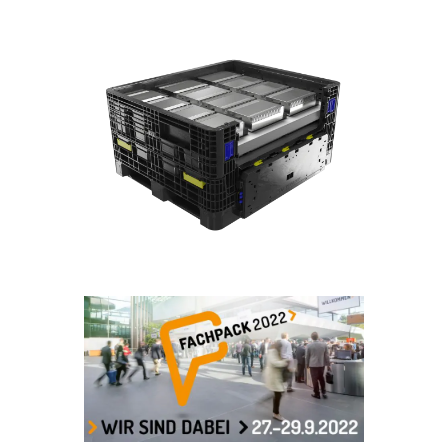
Hürth bei Köln, 17. Januar 2023 – ORBIS
Europe, internationaler Hersteller
nachhaltiger Transportverpackungen aus
Kunststoff, hat sein Geschäft auch im Jahr
2022 vorangetrieben. „Neben der
Gewinnung neuer Kunden haben wir
auch unsere Organisation
weiterentwickelt“, sagt Jürgen Krahé,
Senior Commercial Director EMEA. Und
weiter: „Durch den regelmäßigen
Austausch mit Kunden und Partnern
haben wir die Kundenbedürfnisse stets im
Blick.“
Mehr lesen
Herausforderung Gefahrguttransport
Hürth bei Köln, 30.08.2022 – Der Bedarf an
Lithium-Ionen-Batterien wächst rasant
und damit auch die Anforderungen an die