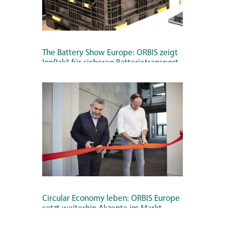
Mehr lesen
The Battery Show Europe: ORBIS zeigt
IonPak® für sicheren Batterietransport
Hürth bei Köln, 17. April 2023 – Der
Verpackungsspezialist ORBIS Europe zeigt
auf der Battery Show Europe (23.-25. Mai
in Stuttgart, Halle 10, Stand C94) seinen
Gefahrgutbehälter IonPak für den
sicheren Transport von Lithium-Ionen-
Batterien.
Mehr lesen
Circular Economy leben: ORBIS Europe
setzt weiterhin Akzente im Markt