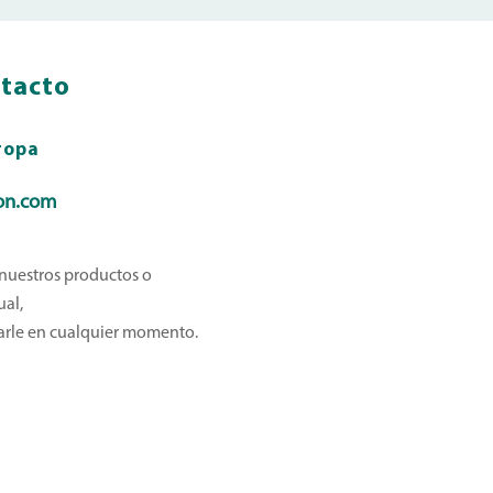
ntacto
ropa
on.com
 nuestros productos o
ual,
rle en cualquier momento.