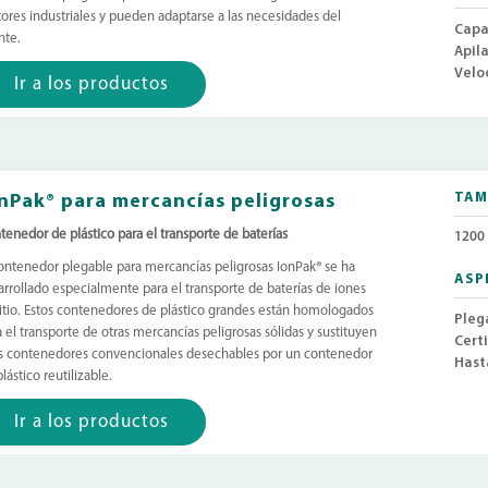
tores industriales y pueden adaptarse a las necesidades del
Capa
nte.
Apil
Velo
Ir a los productos
nPak® para mercancías peligrosas
TAM
tenedor de plástico para el transporte de baterías
1200 
contenedor plegable para mercancías peligrosas IonPak® se ha
ASP
arrollado especialmente para el transporte de baterías de iones
litio. Estos contenedores de plástico grandes están homologados
Pleg
 el transporte de otras mercancías peligrosas sólidas y sustituyen
Cert
os contenedores convencionales desechables por un contenedor
Hast
lástico reutilizable.
Ir a los productos