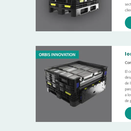
sec
clie
Io
Con
El 
des
de 
para
a l
de p