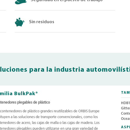
Sin residuos
luciones para la industria automovilíst
milia BulkPak®
TAM
tenedores plegables de plástico
HDB1
Gitte
 contenedores de plástico grandes reutilizables de ORBIS Europe
Conte
tituyen a las soluciones de transporte convencionales, como los
Ocea
tenedores de acero, las cajas de malla o las cajas de madera. Los
ASP
tenedores plegables pueden utilizarse en una gran variedad de