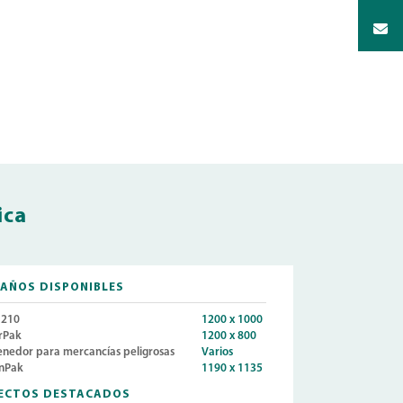
ica
AÑOS DISPONIBLES
210
1200 x 1000
rPak
1200 x 800
nedor para mercancías peligrosas
Varios
nPak
1190 x 1135
ECTOS DESTACADOS