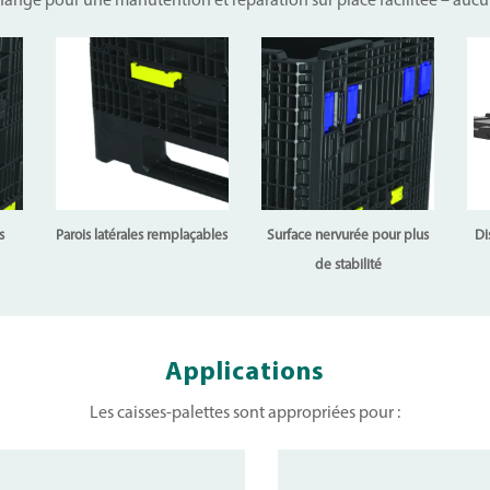
ange pour une manutention et réparation sur place facilitée – aucun 
s
Parois latérales rempla
çables
Surface nervurée pour plus
Di
de stabilité
Applications
Les caisses-palettes sont appropriées pour :