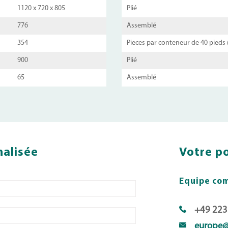
1120 x 720 x 805
Plié
776
Assemblé
354
Pieces par conteneur de 40 pieds 
900
Plié
65
Assemblé
alisée
Votre po
Equipe co
+49 2233
europe@